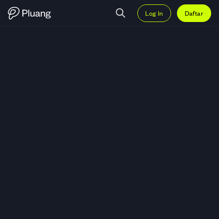
Log In
Daftar
Trading Zcash (ZEC) — Grafik ZE