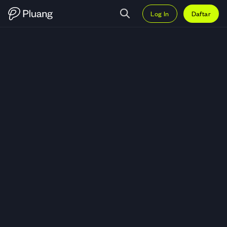
Log In
Daftar
Trading Enseval Putera Megatra