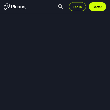
Log In
Daftar
Trading Ethena (ENA) — Grafik