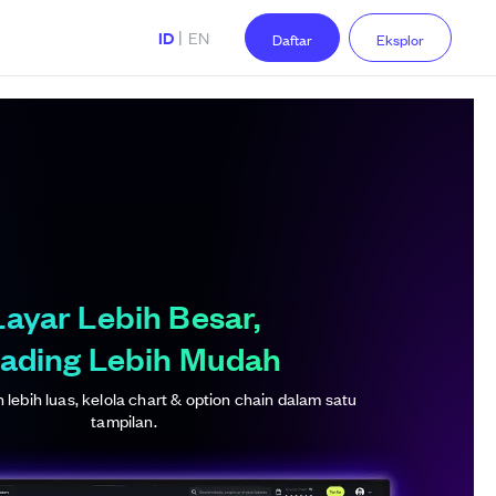
|
ID
EN
Daftar
Eksplor
Layar Lebih Besar,
ading Lebih Mudah
lebih luas, kelola chart & option chain dalam satu
tampilan.