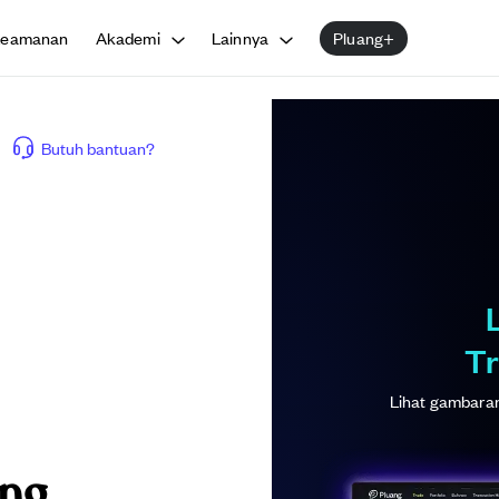
Keamanan
Akademi
Lainnya
Pluang+
Butuh bantuan?
Tr
Lihat gambaran 
ang