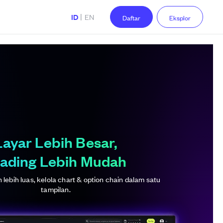
|
ID
EN
Daftar
Eksplor
Layar Lebih Besar,
ading Lebih Mudah
lebih luas, kelola chart & option chain dalam satu
tampilan.