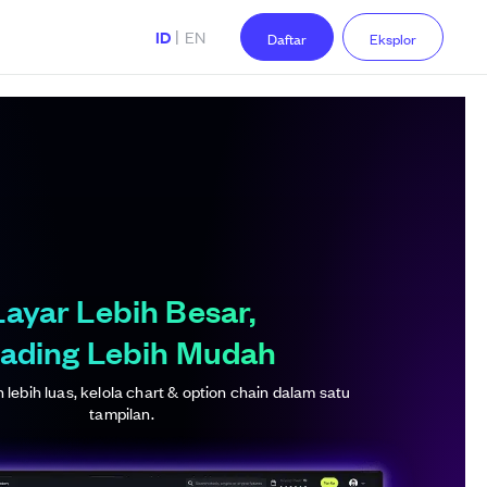
|
ID
EN
Daftar
Eksplor
Layar Lebih Besar,
ading Lebih Mudah
lebih luas, kelola chart & option chain dalam satu
tampilan.