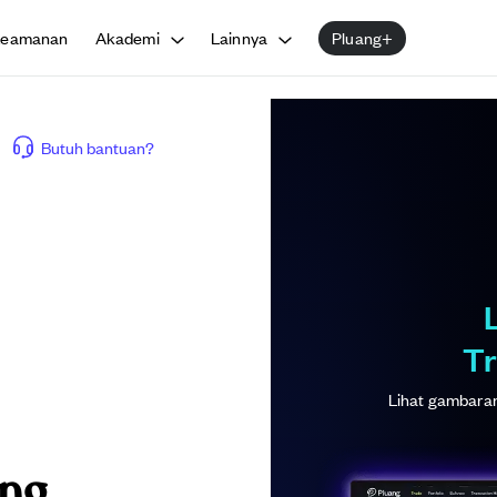
Keamanan
Akademi
Lainnya
Pluang+
Butuh bantuan?
Tr
Lihat gambaran 
ang